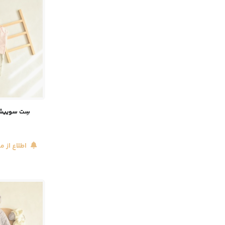
سِت سوییشر
اطلاع از 