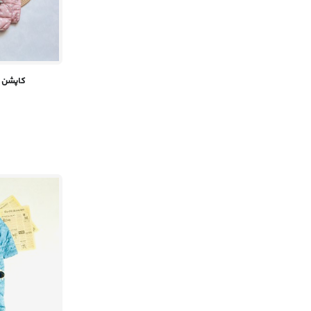
کاپشن د