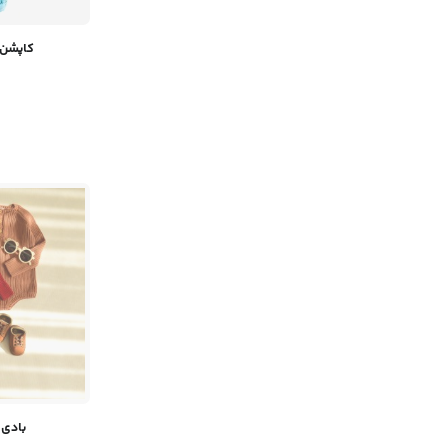
کاپشن 
بادی 