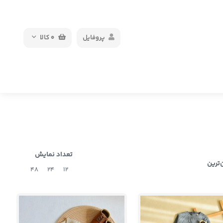
پروفایل
0
کالا
تعداد نمایش
‌ترین
48
24
12