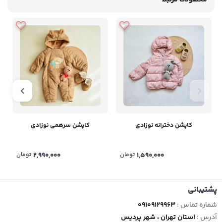
محصولات مرتبط
کاپشن دخترانه نوزادی
کاپشن سرهمی نوزادی
1,590,000
تومان
2,990,000
تومان
پشتیبانی
شماره تماس :
09109129963
آدرس :
استان تهران ، شهر پردیس