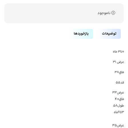
ناموجود
توضیحات
بازخوردها
0تا3 ماه
عرض 31
فاق38
قد55
عرض۳۳
فاق۴۰
طول۵۸
۳تا۶ماه
عرض۳۵