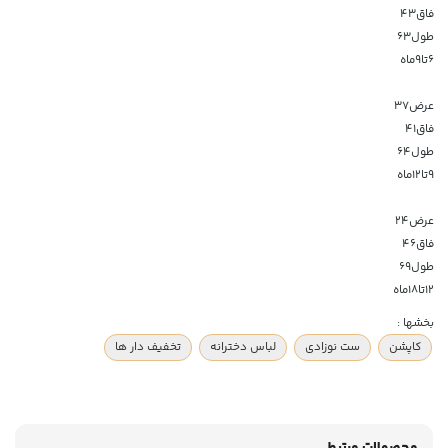
فاق۴۳
طول۶۳
۶تا۹ماه
عرض۳۷
فاق۴۱
طول۶۴
۹تا۱۲ماه
عرض۲۴
فاق۴۶
طول۶۹
۱۲تا۱۸ماه
بخشها :
کاپشن
ست نوزادی
لباس دخترانه
تخفیف دار ها