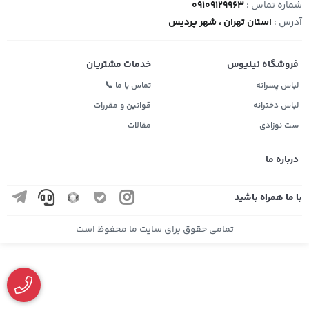
شماره تماس :
09109129963
آدرس :
استان تهران ، شهر پردیس
فروشگاه نینیوس
خدمات مشتریان
لباس پسرانه
تماس با ما 📞
لباس دخترانه
قوانین و مقررات
ست نوزادی
مقالات
درباره ما
با ما همراه باشید
تمامی حقوق برای سایت ما محفوظ است