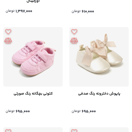
اورجینال
1,397,000
تومان
610,000
تومان
پاپوش دخترونه رنگ صدفی
کتونی بچگانه رنگ صورتی
695,000
تومان
695,000
تومان