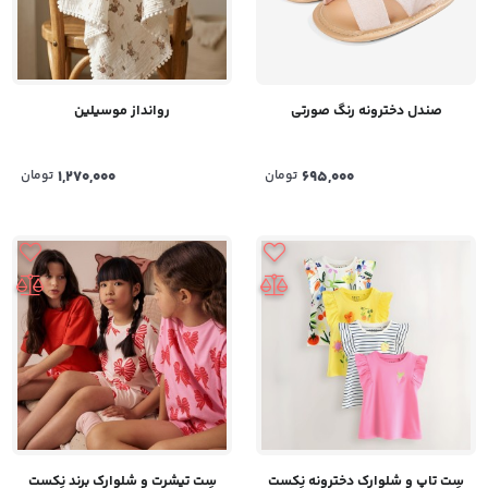
صندل دخترونه رنگ صورتی
روانداز موسیلین
695,000
تومان
1,270,000
تومان
سِت تیشرت و شلوارک برند نِکست
سِت تاپ و شلوارک دخترونه نِکست