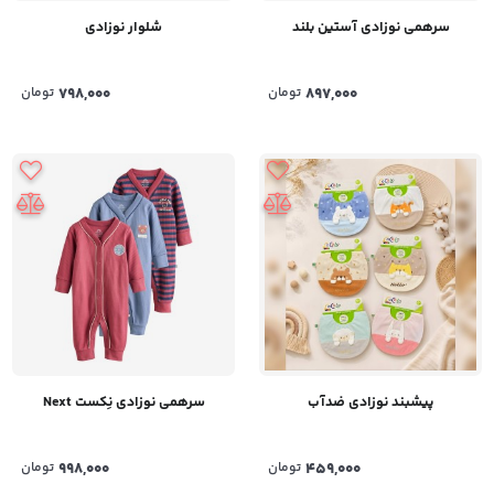
سرهمی نوزادی آستین بلند
شلوار نوزادی
897,000
تومان
798,000
تومان
پیشبند نوزادی ضدآب
سرهمی نوزادی نِکست Next
459,000
تومان
998,000
تومان