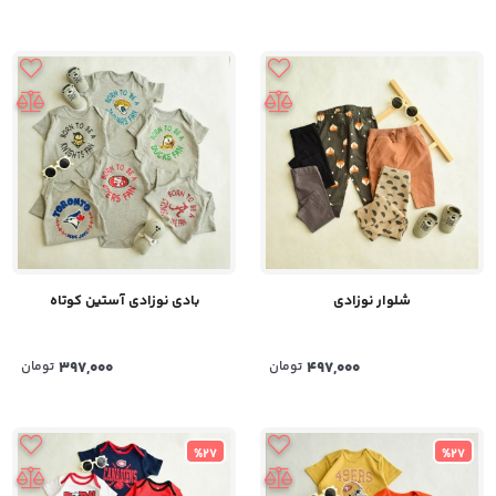
شلوار نوزادی
بادی نوزادی آستین کوتاه
497,000
تومان
397,000
تومان
%27
%27