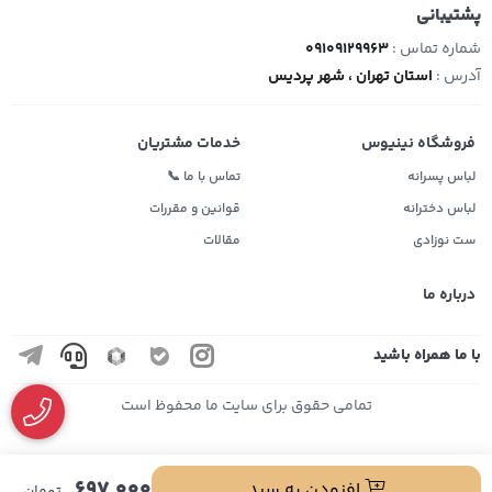
پشتیبانی
شماره تماس :
09109129963
آدرس :
استان تهران ، شهر پردیس
فروشگاه نینیوس
خدمات مشتریان
لباس پسرانه
تماس با ما 📞
لباس دخترانه
قوانین و مقررات
ست نوزادی
مقالات
درباره ما
با ما همراه باشید
تمامی حقوق برای سایت ما محفوظ است
697,000
افزودن به سبد