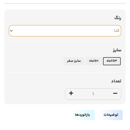
رنگ
سایز
۳تا۶ماه
۰تا۱ماه
سایز صفر
تعداد
توضیحات
بازخوردها