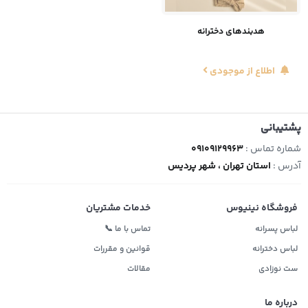
هدبندهای دخترانه
اطلاع از موجودی
پشتیبانی
شماره تماس :
09109129963
آدرس :
استان تهران ، شهر پردیس
فروشگاه نینیوس
خدمات مشتریان
لباس پسرانه
تماس با ما 📞
لباس دخترانه
قوانین و مقررات
ست نوزادی
مقالات
درباره ما