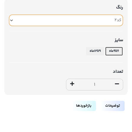
رنگ
سایز
۶تا۹ماه
۹تا۱۲ماه
تعداد
توضیحات
بازخوردها