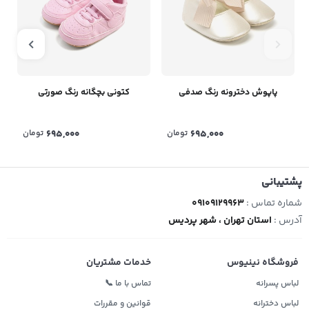
پاپوش دخترونه رنگ صدفی
کتونی بچگانه رنگ صورتی
695,000
تومان
695,000
تومان
پشتیبانی
شماره تماس :
09109129963
آدرس :
استان تهران ، شهر پردیس
فروشگاه نینیوس
خدمات مشتریان
لباس پسرانه
تماس با ما 📞
لباس دخترانه
قوانین و مقررات