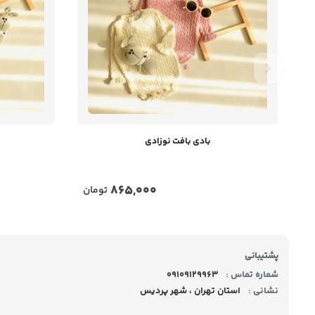
بادی بافت نوزادی
865,000
تومان
پشتیبانی
شماره تماس :
09109129963
نشانی :
استان تهران ، شهر پردیس