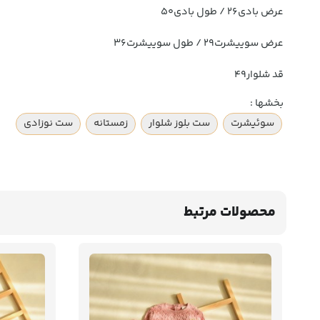
عرض بادی۲۶ / طول بادی۵۰
عرض سوییشرت۲۹ / طول سوییشرت۳۶
قد شلوار۴۹
بخشها :
سوئیشرت
ست بلوز شلوار
زمستانه
ست نوزادی
محصولات مرتبط