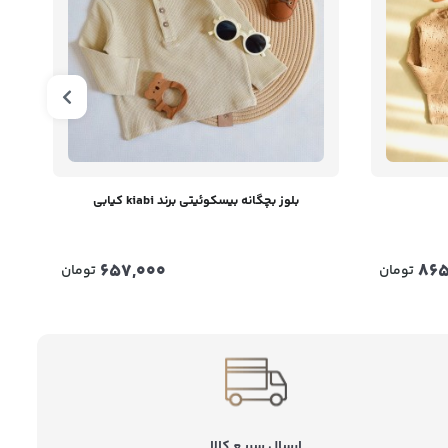
بلوز بچگانه بيسکوئيتی برند kiabi کیابی
657,000
865
تومان
تومان
ارسال سریع کالا