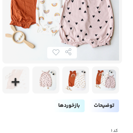
توضیحات
بازخوردها
کد ۱