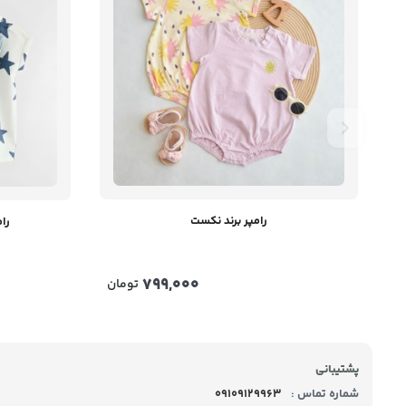
رامپر برند نکست
رام
799,000
تومان
پشتیبانی
شماره تماس :
09109129963