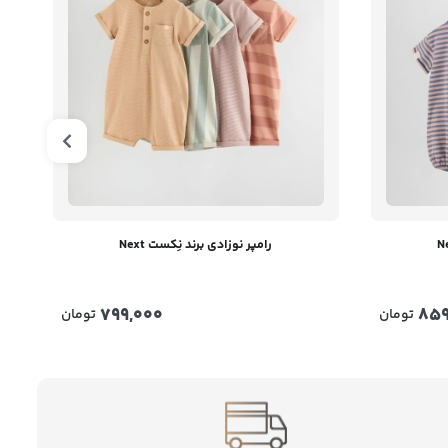
رامپر نوزادی برند نِکست Next
799,000
859
تومان
تومان