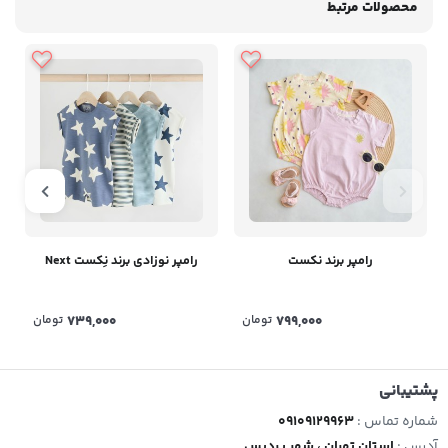
محصولات مرتبط
رامپر برند نکست
رامپر نوزادی برند نِکست Next
799,000
تومان
739,000
تومان
پشتیبانی
شماره تماس :
09109129963
آدرس :
استان تهران ، شهر پردیس