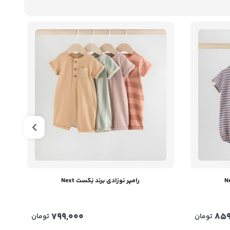
رامپر نوزادی برند نِکست Next
799,000
859
تومان
تومان