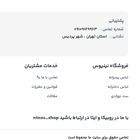
پشتیبانی
شماره تماس :
09109129963
نشانی :
استان تهران ، شهر پردیس
فروشگاه نینیوس
خدمات مشتریان
لباس پسرانه
تماس با ما 📞
لباس دخترانه
قوانین و مقررات
ست نوزادی
مقالات
با ما در روبیکا و ایتا در ارتباط باشید ninos_shop
تمامی حقوق برای سایت ما محفوظ است