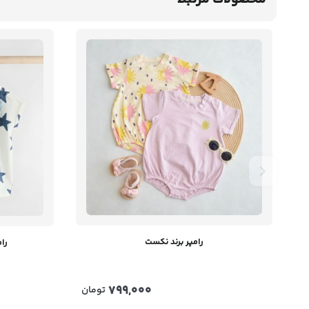
رامپر برند نکست
رام
799,000
تومان