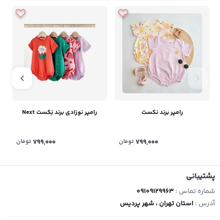
رامپر برند نکست
رامپر نوزادی برند نِکست Next
799,000
تومان
799,000
تومان
پشتیبانی
شماره تماس :
09109129963
آدرس :
استان تهران ، شهر پردیس