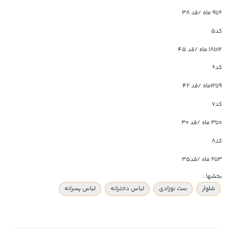
۶تا۹ ماه /قد ۳۸
کد5
۱۲تا۱۸ ماه /قد ۴۵
کد6
۹تا۱۲ماه /قد ۴۲
کد7
۰تا۳ ماه /قد ۳۰
کد8
۳تا۶ ماه /قد۳۵
بخشها :
شلوار
ست نوزادی
لباس دخترانه
لباس پسرانه