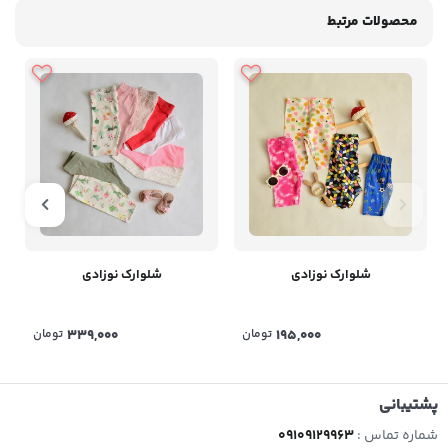
محصولات مرتبط
شلوارک نوزادی
شلوارک نوزادی
195,000
تومان
339,000
تومان
پشتیبانی
شماره تماس :
09109129963