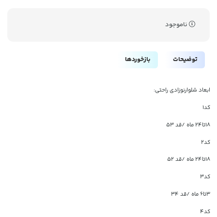
ناموجود
توضیحات
بازخوردها
ابعاد شلوارنوزادی راحتی:
کد1
۱۸تا۲۴ ماه /قد ۵۳
کد2
۱۸تا۲۴ ماه /قد ۵۲
کد3
۳تا۶ ماه /قد ۳۴
کد4