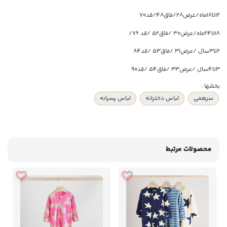
۱۲تا۱۸ماه/عرض۲۸/فاق۴۸/قد۷۰
۱۸تا۲۴ماه/عرض۳۰ /فاق۵۲ /قد ۷۶/
۲تا۳سال /عرض۳۱ /فاق۵۳ /قد۸۴
۳تا۴سال /عرض۳۳ /فاق۵۴ /قد۹۰
بخشها :
سرهمی
لباس دخترانه
لباس پسرانه
محصولات مرتبط