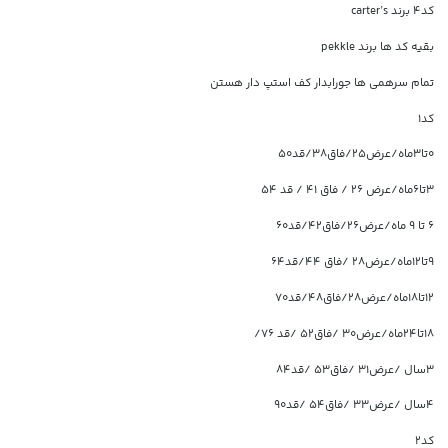
کد4 برند carter’s
بقیه کد ها برند pekkle
تمام سرهمی ها جورابدار کف استپ دار هستن
کد1
۰تا۳ماه/عرض۲۵/فاق۳۸/قد۵۰
۳تا۶ماه/عرض ۲۶ / فاق ۴۱ / قد ۵۴
۶ تا ۹ ماه/عرض۲۶/فاق۴۲/قد۶۰
۹تا۱۲ماه/عرض۲۸ /فاق ۴۴/قد۶۴
۱۲تا۱۸ماه/عرض۲۸/فاق۴۸/قد۷۰
۱۸تا۲۴ماه/عرض۳۰ /فاق۵۲ /قد ۷۶/
۳سال /عرض۳۱ /فاق۵۳ /قد۸۴
۴سال /عرض۳۳ /فاق۵۴ /قد۹۰
کد2