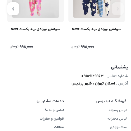
سرهمی نوزادی برند نِکست Next
سرهمی نوزادی برند نِکست Next
998,000
تومان
998,000
تومان
پشتیبانی
شماره تماس :
09109129963
آدرس :
استان تهران ، شهر پردیس
فروشگاه نینیوس
خدمات مشتریان
لباس پسرانه
تماس با ما 📞
لباس دخترانه
قوانین و مقررات
ست نوزادی
مقالات