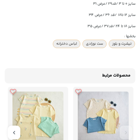
سایز ۰ تا ۳
/قد۲۹ /عرض ۳۱
سایز ۱۲ تا۱۸ /قد ۳۶ /عرض ۳۴
سایز ۱۸ تا ۲۴ /قد۳۷ /عرض ۳۵
بخشها :
تیشرت و بلوز
ست نوزادی
لباس دخترانه
محصولات مرتبط