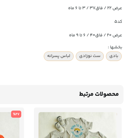
عرض ۲۲ / فاق۳۷ / ۳ تا ۶ ماه
کد۵
عرض ۲۰ / فاق۴۰ / ۶ تا ۹ ماه
بخشها :
بادی
ست نوزادی
لباس پسرانه
محصولات مرتبط
%27