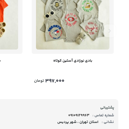
بادی نوزادی آستین کوتاه
ب
397,000
تومان
پشتیبانی
شماره تماس :
09109129963
نشانی :
استان تهران ، شهر پردیس