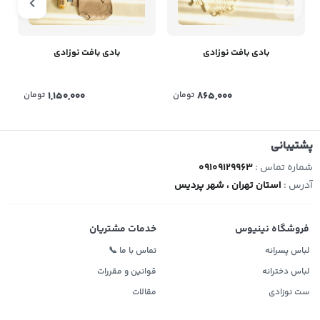
بادی بافت نوزادی
بادی بافت نوزادی
865,000
تومان
1,150,000
تومان
پشتیبانی
شماره تماس :
09109129963
آدرس :
استان تهران ، شهر پردیس
فروشگاه نینیوس
خدمات مشتریان
لباس پسرانه
تماس با ما 📞
لباس دخترانه
قوانین و مقررات
ست نوزادی
مقالات