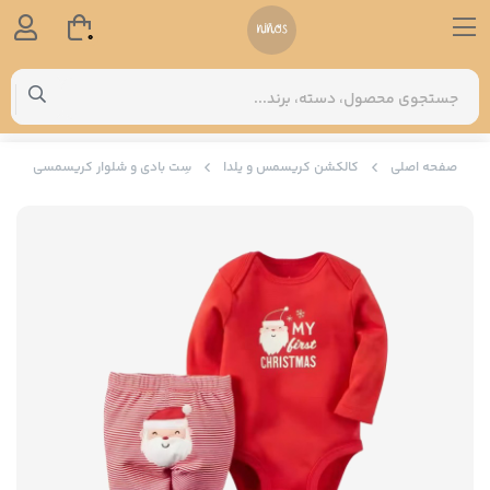
0
صفحه اصلی
کالکشن کریسمس و یلدا
سِت بادی و شلوار کریسمسی