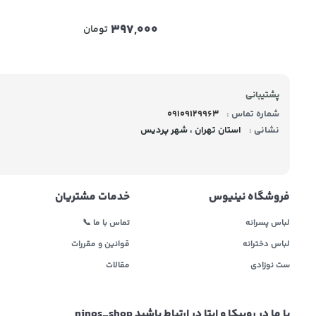
397,000
تومان
پشتیبانی
شماره تماس :
09109129963
نشانی :
استان تهران ، شهر پردیس
فروشگاه نینیوس
خدمات مشتریان
لباس پسرانه
تماس با ما 📞
لباس دخترانه
قوانین و مقررات
ست نوزادی
مقالات
با ما در روبیکا و ایتا در ارتباط باشید ninos_shop