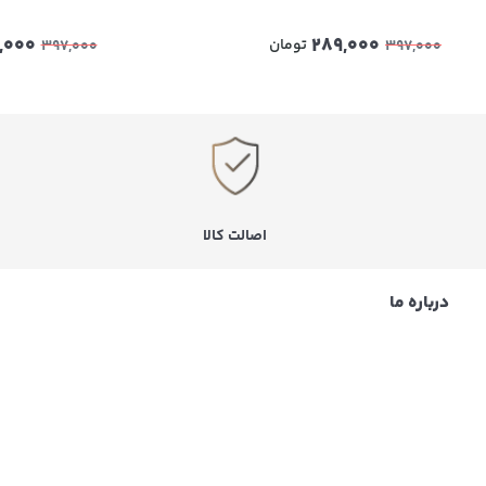
,000
289,000
تومان
397,000
397,000
اصالت کالا
درباره ما