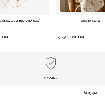
روانداز موسیلین
کیسه خواب نوزادی برند لیندِکس Lindex
,000
1,270,000
تومان
اصالت کالا
درباره ما