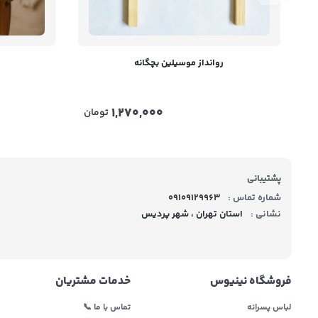
روانداز موسیلین بچگانه
1,270,000
تومان
پشتیبانی
شماره تماس :
09109129963
نشانی :
استان تهران ، شهر پردیس
فروشگاه نینیوس
خدمات مشتریان
لباس پسرانه
تماس با ما 📞