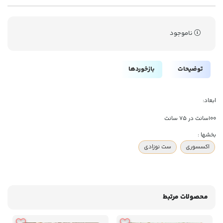
ناموجود
توضیحات
بازخوردها
ابعاد:
100سانت در 75 سانت
بخشها :
اکسسوری
ست نوزادی
محصولات مرتبط