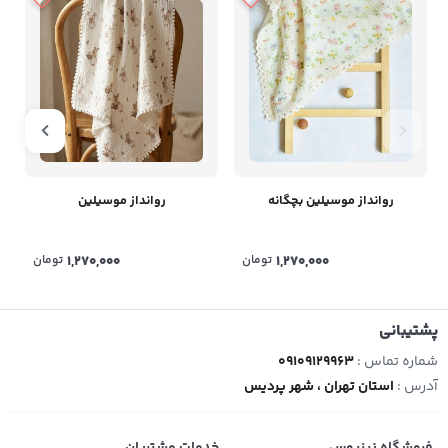
روانداز موسیلین بچگانه
روانداز موسیلین
1,270,000
تومان
1,270,000
تومان
پشتیبانی
شماره تماس :
09109129963
آدرس :
استان تهران ، شهر پردیس
فروشگاه نینیوس
خدمات مشتریان