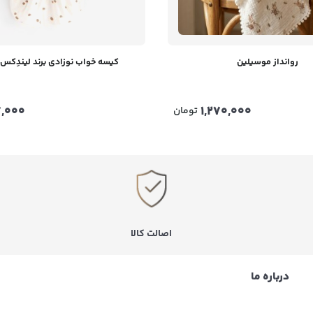
روانداز موسیلین
کیسه خواب نوزادی برند لیندِکس Lindex
,000
1,270,000
تومان
اصالت کالا
درباره ما