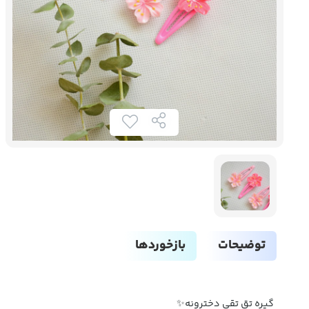
توضیحات
بازخوردها
گیره تق تقی دخترونه✨️