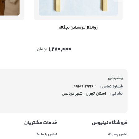
روانداز موسیلین بچگانه
1,270,000
تومان
پشتیبانی
شماره تماس :
09109129963
نشانی :
استان تهران ، شهر پردیس
فروشگاه نینیوس
خدمات مشتریان
لباس پسرانه
تماس با ما 📞