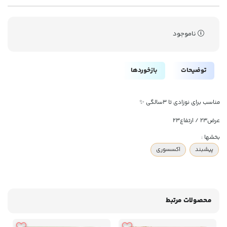
ناموجود
توضیحات
بازخوردها
مناسب برای نوزادی تا ۳سالگی ✨️
عرض۲۳ / ارتفاع۲۳
بخشها :
پیشبند
اکسسوری
محصولات مرتبط