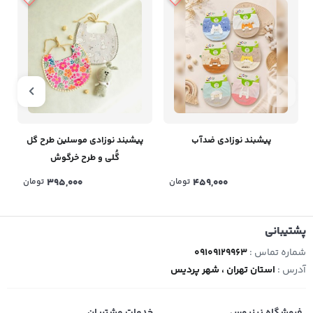
پیشبند نوزادی ضدآب
پیشبند نوزادی موسلین طرح گل
گُلی و طرح خرگوش
459,000
تومان
395,000
تومان
پشتیبانی
شماره تماس :
09109129963
آدرس :
استان تهران ، شهر پردیس
فروشگاه نینیوس
خدمات مشتریان