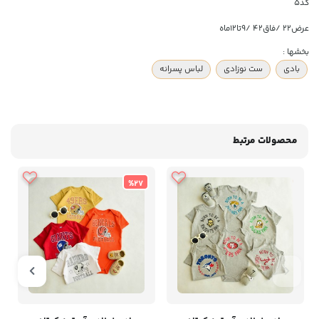
کد5
عرض۲۲ /فاق۴۲ /۹تا۱۲ماه
بخشها :
بادی
ست نوزادی
لباس پسرانه
محصولات مرتبط
%27