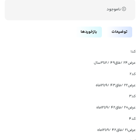
ناموجود
توضیحات
بازخوردها
کد1
عرض۲۴ /فاق۴۹ /۲تا۳سال
کد2
عرض۲۲ /فاق۴۳ /۹تا۱۲ماه
کد3
عرض۲۰ /فاق۴۲ /۹تا۱۲ماه
کد4
عرض۲۱ /فاق۴۲ /۹تا۱۲ماه