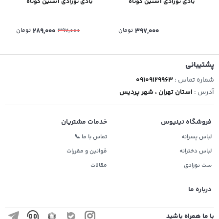
بادی نوزادی آستین کوتاه
بادی نوزادی آستین کوتاه
397,000
تومان
289,000
تومان
397,000
پشتیبانی
شماره تماس :
09109129963
آدرس :
استان تهران ، شهر پردیس
فروشگاه نینیوس
خدمات مشتریان
لباس پسرانه
تماس با ما 📞
لباس دخترانه
قوانین و مقررات
ست نوزادی
مقالات
درباره ما
با ما همراه باشید