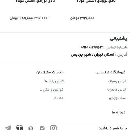
بادی نوزادی آستین کوتاه
بادی نوزادی آستین کوتاه
397,000
تومان
289,000
تومان
397,000
پشتیبانی
شماره تماس :
09109129963
آدرس :
استان تهران ، شهر پردیس
فروشگاه نینیوس
خدمات مشتریان
لباس پسرانه
تماس با ما 📞
لباس دخترانه
قوانین و مقررات
ست نوزادی
مقالات
درباره ما
با ما همراه باشید