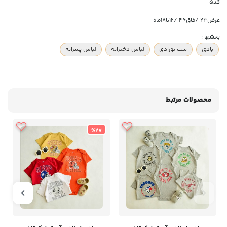
کد5
عرض۲۴ /فاق۴۶ /۱۲تا۱۸ماه
بخشها :
بادی
ست نوزادی
لباس دخترانه
لباس پسرانه
محصولات مرتبط
%27