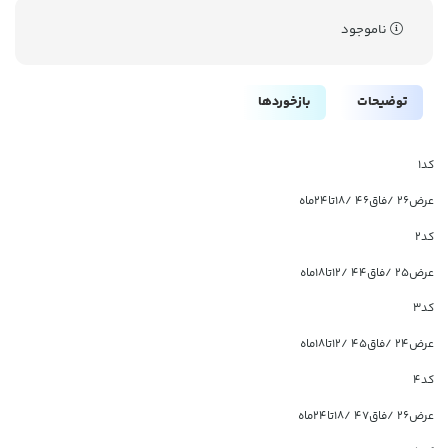
ناموجود
توضیحات
بازخوردها
کد1
عرض۲۶ /فاق۴۶ /۱۸تا۲۴ماه
کد2
عرض۲۵ /فاق۴۴ /۱۲تا۱۸ماه
کد3
عرض۲۴ /فاق۴۵ /۱۲تا۱۸ماه
کد4
عرض۲۶ /فاق۴۷ /۱۸تا۲۴ماه