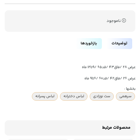
ناموجود
توضیحات
بازخوردها
عرض ۲۸ /فاق۴۳ /قد۶۵ /۹تا۱۲ ماه
عرض ۲۶ /فاق۴۲ /قد۶۰ /۶تا۹ ماه
بخشها :
سرهمی
ست نوزادی
لباس دخترانه
لباس پسرانه
محصولات مرتبط