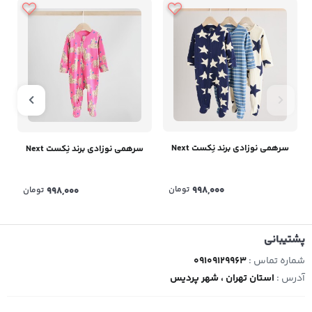
سرهمی نوزادی برند نِکست Next
سرهمی نوزادی برند نِکست Next
998,000
تومان
998,000
تومان
پشتیبانی
شماره تماس :
09109129963
آدرس :
استان تهران ، شهر پردیس