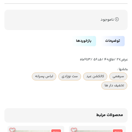
ناموجود
توضیحات
بازخوردها
عرض۲۷ /فاق۴۰ /قد۵۶ /۳تا۶ماه
بخشها :
سرهمی
کالکشن عید
ست نوزادی
لباس پسرانه
تخفیف دار ها
محصولات مرتبط