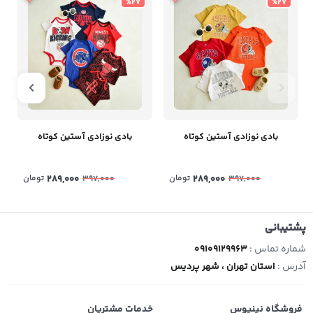
%27
%27
بادی نوزادی آستین کوتاه
بادی نوزادی آستین کوتاه
289,000
تومان
289,000
تومان
397,000
397,000
پشتیبانی
شماره تماس :
09109129963
آدرس :
استان تهران ، شهر پردیس
فروشگاه نینیوس
خدمات مشتریان