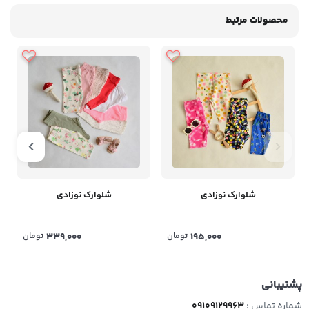
محصولات مرتبط
شلوارک نوزادی
شلوارک نوزادی
195,000
تومان
339,000
تومان
پشتیبانی
شماره تماس :
09109129963