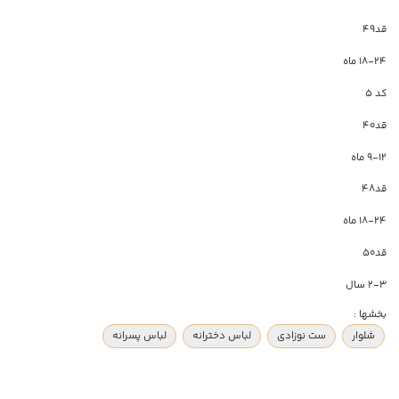
قد۴۹
۱۸-۲۴ ماه
کد ۵
قد۴۰
۹-۱۲ ماه
قد۴۸
۱۸-۲۴ ماه
قد۵۰
۲-۳ سال
بخشها :
شلوار
ست نوزادی
لباس دخترانه
لباس پسرانه