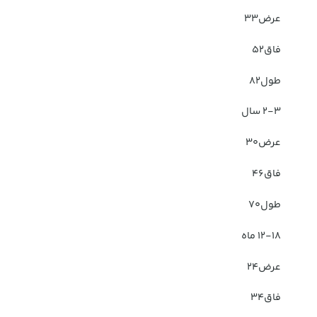
عرض۳۳
فاق۵۲
طول۸۲
۲-۳ سال
عرض۳۰
فاق۴۶
طول۷۰
۱۲-۱۸ ماه
عرض۲۴
فاق۳۴