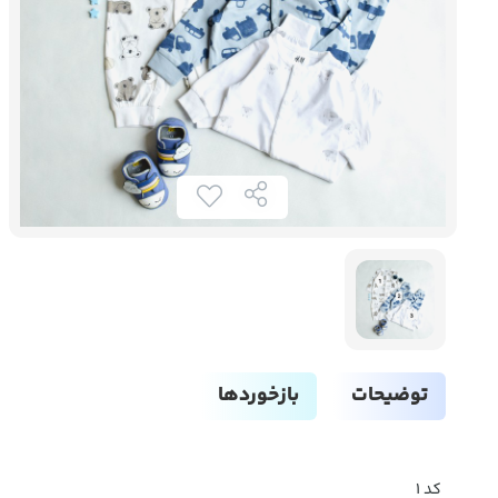
توضیحات
بازخوردها
کد ۱