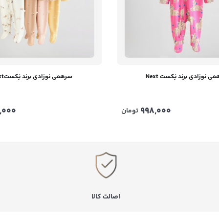
ی نوزادی برند نِکست Next
سرهمی نوزادی برند نِکستNext
,000
998,000
تومان
اصالت کالا