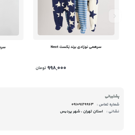
سرهمی نوزادی برند نِکست Next
سرهم
998,000
تومان
پشتیبانی
شماره تماس :
09109129963
نشانی :
استان تهران ، شهر پردیس