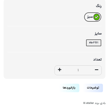
رنگ
سبز
سایز
1 تا 2 ماه
تعداد
توضیحات
بازخوردها
بادی برند lil atelier