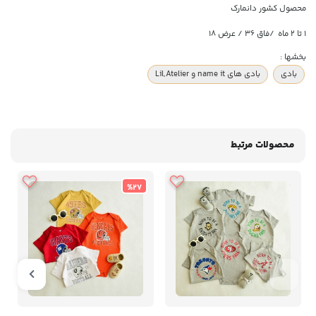
محصول کشور دانمارک
۱ تا ۲ ماه /فاق 36 / عرض 18
بخشها :
بادی
بادی های name it و Lil,Atelier
محصولات مرتبط
%27