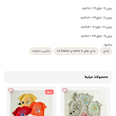
عرض۱۶ /فاق۳۶ /۱تا۲ماه
عرض۱۷ /فاق۳۹ /۲تا۴ماه
عرض۲۰ /فاق۴۱ /۴تا۶ماه
عرض۱۹ /فاق۴۴ /۶تا۹ماه
بخشها :
بادی
بادی های name it و Lil,Atelier
لباس دخترانه
محصولات مرتبط
%27