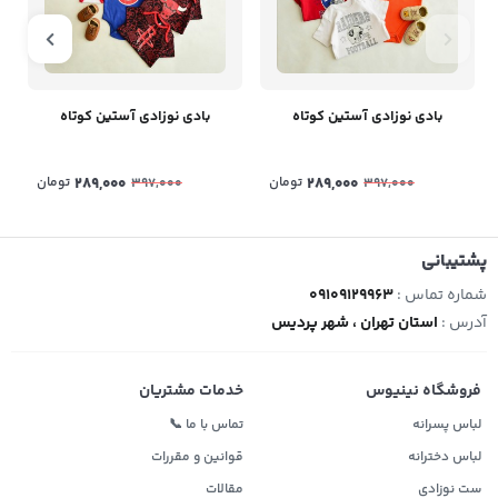
بادی نوزادی آستین کوتاه
بادی نوزادی آستین کوتاه
289,000
تومان
289,000
تومان
397,000
397,000
پشتیبانی
شماره تماس :
09109129963
آدرس :
استان تهران ، شهر پردیس
فروشگاه نینیوس
خدمات مشتریان
لباس پسرانه
تماس با ما 📞
لباس دخترانه
قوانین و مقررات
ست نوزادی
مقالات