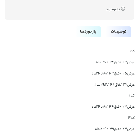
ناموجود
توضیحات
بازخوردها
کد1
عرض۲۳ /فاق۳۶ /۶تا۹ماه
عرض۲۵ /فاق۴۳ /۱۸تا۲۴ماه
عرض۲۶ /فاق۴۶ /۲تا۳سال
کد2
عرض۲۳ /فاق۴۴ /۱۸تا۲۴ماه
کد3
عرض۲۳ /فاق۳۹ /۹تا۱۲ماه