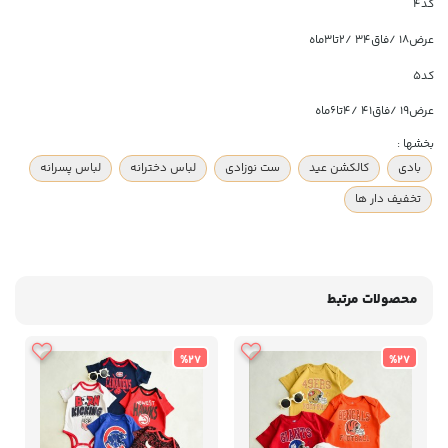
کد4
عرض۱۸ /فاق۳۴ /۲تا۳ماه
کد5
عرض۱۹ /فاق۴۱ /۴تا۶ماه
بخشها :
بادی
کالکشن عید
ست نوزادی
لباس دخترانه
لباس پسرانه
تخفیف دار ها
محصولات مرتبط
%27
%27