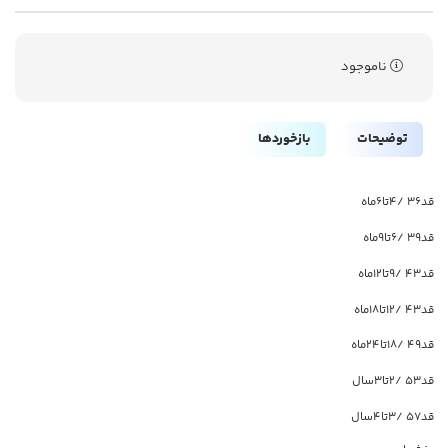
ناموجود
توضیحات
بازخوردها
قد۳۶ /۴تا۶ماه
قد۳۹ /۶تا۹ماه
قد۴۳ /۹تا۱۲ماه
قد۴۳ /۱۲تا۱۸ماه
قد۴۹ /۱۸تا۲۴ماه
قد۵۳ /۲تا۳سال
قد۵۷ /۳تا۴سال