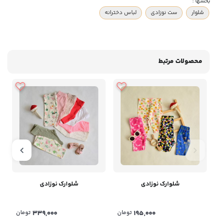
بخشها :
شلوار
ست نوزادی
لباس دخترانه
محصولات مرتبط
شلوارک نوزادی
شلوارک نوزادی
195,000
تومان
339,000
تومان