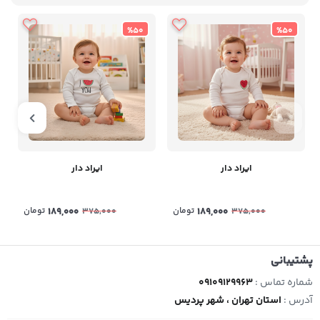
%50
%50
ایراد دار
ایراد دار
189,000
تومان
189,000
تومان
375,000
375,000
پشتیبانی
شماره تماس :
09109129963
آدرس :
استان تهران ، شهر پردیس