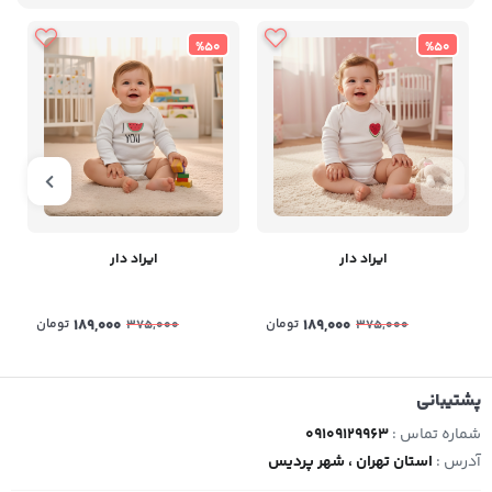
%50
%50
ایراد دار
ایراد دار
189,000
تومان
189,000
تومان
375,000
375,000
پشتیبانی
شماره تماس :
09109129963
آدرس :
استان تهران ، شهر پردیس