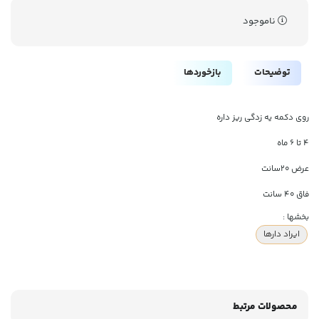
ناموجود
توضیحات
بازخوردها
روی دکمه یه زدگی ریز داره
۴ تا ۶ ماه
عرض ۲۰سانت
فاق ۴۰ سانت
بخشها :
ایراد دارها
محصولات مرتبط