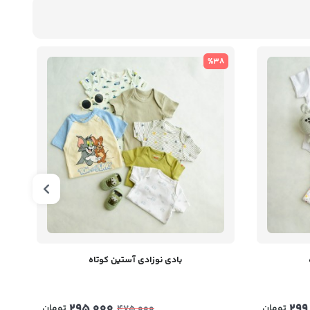
5
%38
بادی نوزادی آستین کوتاه
295,000
299
تومان
تومان
475,000