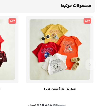
محصولات مرتبط
%27
%27
بادی نوزادی آستین کوتاه
ب
289,000
تومان
397,000