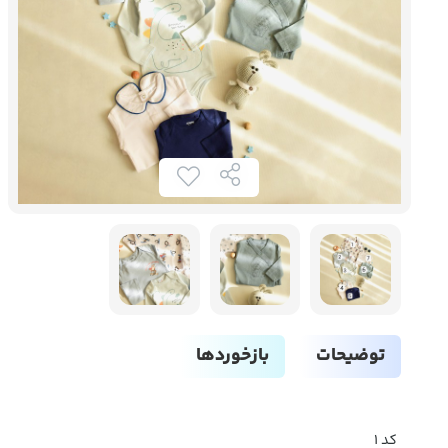
توضیحات
بازخوردها
کد ۱