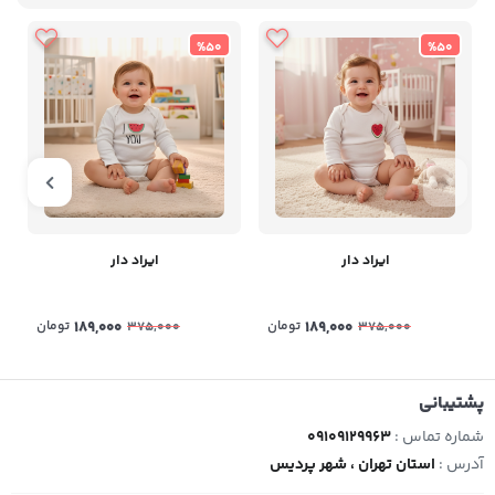
%50
%50
ایراد دار
ایراد دار
189,000
تومان
189,000
تومان
375,000
375,000
پشتیبانی
شماره تماس :
09109129963
آدرس :
استان تهران ، شهر پردیس