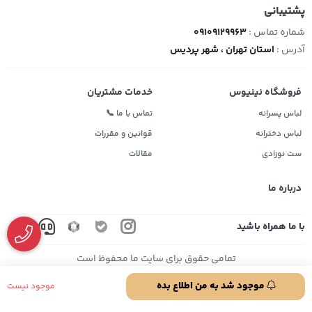
پشتیبانی
شماره تماس :
09109129963
آدرس :
استان تهران ، شهر پردیس
فروشگاه نینیوس
خدمات مشتریان
لباس پسرانه
تماس با ما 📞
لباس دخترانه
قوانین و مقررات
ست نوزادی
مقالات
درباره ما
با ما همراه باشید
تمامی حقوق برای سایت ما محفوظ است
موجود شد به من اطلاع بده
موجود نیست