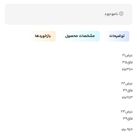
ناموجود
توضیحات
مشخصات محصول
بازخوردها
عرض۲۱
فاق۳۵
۰تا۳ماه
عرض۲۲
فاق۳۶
۳تا۶ماه‌
عرض۲۳
فاق۳۹
۶تا۹ ماه