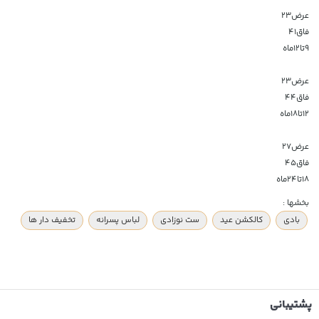
عرض۲۳
فاق۴۱
۹تا۱۲ماه
عرض۲۳
فاق۴۴
۱۲تا۱۸ماه
عرض۲۷
فاق۴۵
۱۸تا۲۴ماه
بخشها :
بادی
کالکشن عید
ست نوزادی
لباس پسرانه
تخفیف دار ها
پشتیبانی