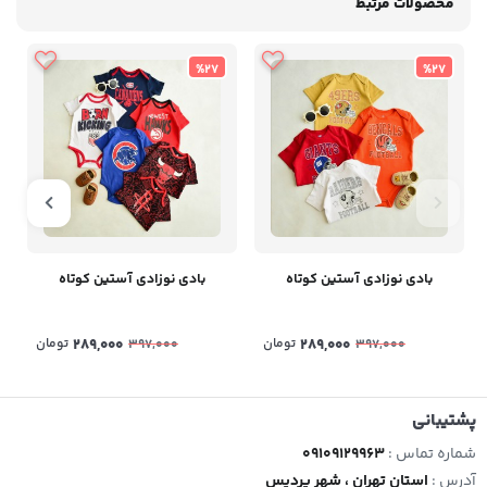
محصولات مرتبط
%27
%27
بادی نوزادی آستین کوتاه
بادی نوزادی آستین کوتاه
289,000
تومان
289,000
تومان
397,000
397,000
پشتیبانی
شماره تماس :
09109129963
آدرس :
استان تهران ، شهر پردیس