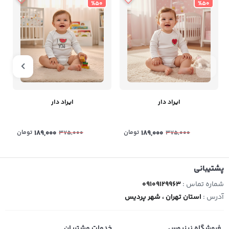
%50
%50
ایراد دار
ایراد دار
189,000
تومان
189,000
تومان
375,000
375,000
پشتیبانی
شماره تماس :
09109129963
آدرس :
استان تهران ، شهر پردیس
فروشگاه نینیوس
خدمات مشتریان