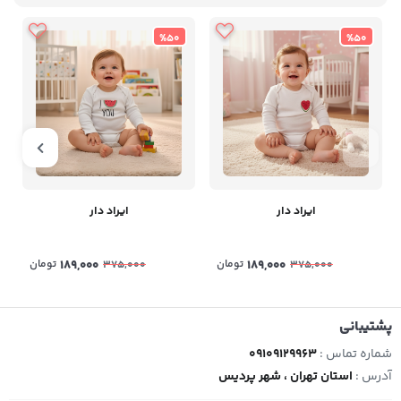
%50
%50
ایراد دار
ایراد دار
189,000
تومان
189,000
تومان
375,000
375,000
پشتیبانی
شماره تماس :
09109129963
آدرس :
استان تهران ، شهر پردیس