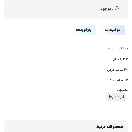
ناموجود
توضیحات
بازخوردها
یه لک ریز داره
۲ تا ۴ سال
۲۸ سانت عرض
۵۲ سانت فاق
بخشها :
ایراد دارها
محصولات مرتبط