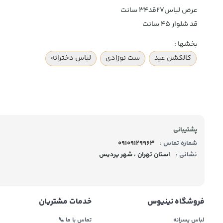
عرض لباس۲۷قد۳۴ سانت
قد شلوار ۴۵ سانت
بخشها :
کالکشن عید
ست نوزادی
لباس دخترانه
پشتیبانی
شماره تماس :
09109129963
نشانی :
استان تهران ، شهر پردیس
فروشگاه نینیوس
خدمات مشتریان
لباس پسرانه
تماس با ما 📞