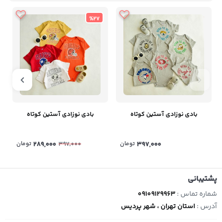
%27
بادی نوزادی آستین کوتاه
بادی نوزادی آستین کوتاه
397,000
تومان
289,000
تومان
397,000
پشتیبانی
شماره تماس :
09109129963
آدرس :
استان تهران ، شهر پردیس