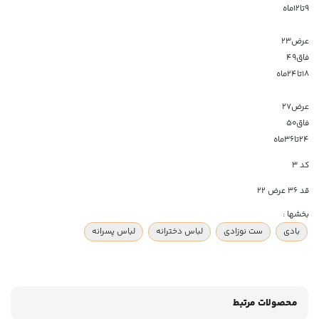
۹تا۱۲ماه
عرض۲۳
فاق۴۹
۱۸تا۲۴ماه
عرض۲۷
فاق۵۰
۲۴تا۳۶ماه
کد 3
قد 36 عرض 22
بخشها :
بادی
ست نوزادی
لباس دخترانه
لباس پسرانه
محصولات مرتبط