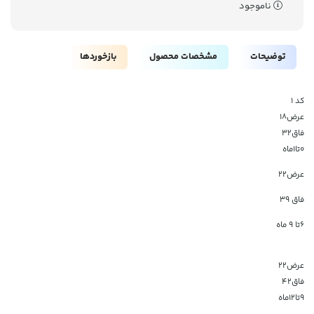
ناموجود
توضیحات
مشخصات محصول
بازخوردها
کد ۱
عرض۱۸
فاق۳۲
۰تا۱ماه
عرض22
فاق 39
6تا 9 ماه
عرض۲۲
فاق۴۲
۹تا۱۲ماه