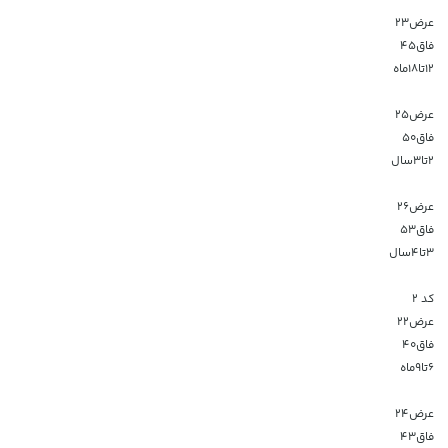
عرض۲۳
فاق۴۵
۱۲تا۱۸ماه
عرض۲۵
فاق۵۰
۲تا۳سال
عرض۲۶
فاق۵۳
۳تا۴سال
کد ۲
عرض۲۲
فاق۴۰
۶تا۹ماه
عرض۲۴
فاق۴۳