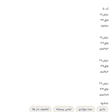
کد ۵
عرض۱۸
فاق۳۲
۰تا۱ماه
عرض۱۸
فاق۳۶
۲تا۳ماه
عرض۲۰
فاق۳۹
۶تا۹ماه
عرض۲۲
فاق۴۳
۹تا۱۲ماه
بخشها :
بادی
ست نوزادی
لباس پسرانه
تخفیف دار ها