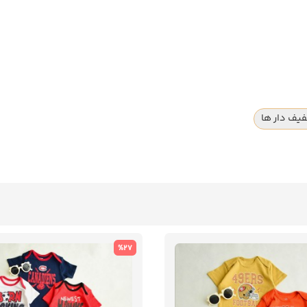
یف دار ها
%27