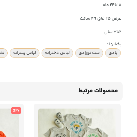
18تا24 ماه
عرض 25 فاق 49 سانت
2تا3 سال
بخشها :
بادی
ست نوزادی
لباس دخترانه
لباس پسرانه
تخف
محصولات مرتبط
%27