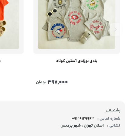
بادی نوزادی آستین کوتاه
ب
397,000
تومان
پشتیبانی
شماره تماس :
09109129963
نشانی :
استان تهران ، شهر پردیس