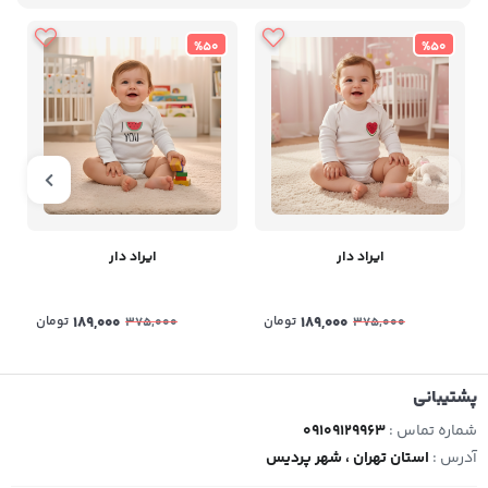
%50
%50
ایراد دار
ایراد دار
189,000
تومان
189,000
تومان
375,000
375,000
پشتیبانی
شماره تماس :
09109129963
آدرس :
استان تهران ، شهر پردیس