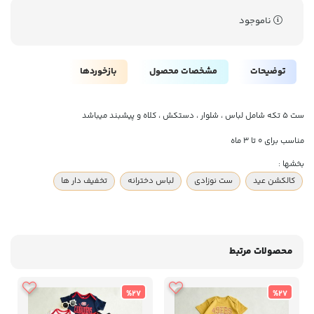
ناموجود
توضیحات
مشخصات محصول
بازخوردها
ست ۵ تکه شامل لباس ، شلوار ، دستکش ، کلاه و پیشبند میباشد
مناسب برای ۰ تا ۳ ماه
بخشها :
کالکشن عید
ست نوزادی
لباس دخترانه
تخفیف دار ها
محصولات مرتبط
%27
%27