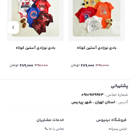
بادی نوزادی آستین کوتاه
بادی نوزادی آستین کوتاه
289,000
تومان
289,000
تومان
397,000
397,000
پشتیبانی
شماره تماس :
09109129963
آدرس :
استان تهران ، شهر پردیس
فروشگاه نینیوس
خدمات مشتریان
لباس پسرانه
تماس با ما 📞