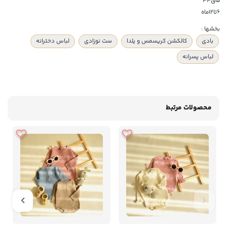
فاق۴۴
۶تا۱۲ماه
بخشها :
بادی
کالکشن کریسمس و یلدا
ست نوزادی
لباس دخترانه
لباس پسرانه
محصولات مرتبط