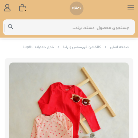
0
صفحه اصلی
کالکشن کریسمس و یلدا
بادی دخترانه Lupilu