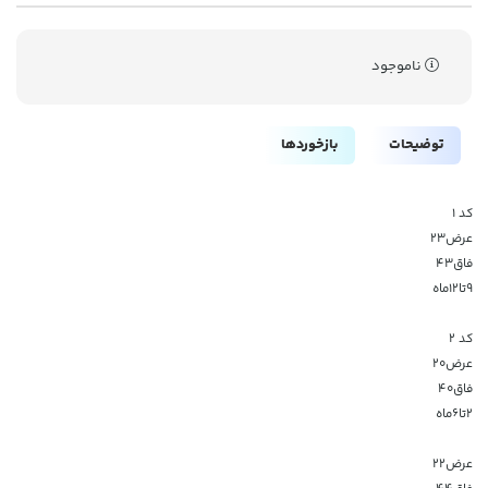
ناموجود
توضیحات
بازخوردها
کد ۱
عرض۲۳
فاق۴۳
۹تا۱۲ماه
کد ۲
عرض۲۰
فاق۴۰
۲تا۶ماه
عرض۲۲