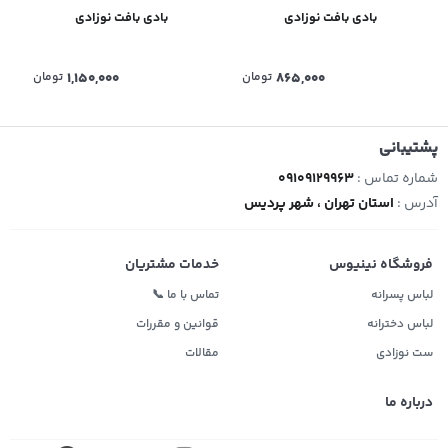
بادی بافت نوزادی
بادی بافت نوزادی
865,000
تومان
1,150,000
تومان
پشتیبانی
شماره تماس :
09109129963
آدرس :
استان تهران ، شهر پردیس
فروشگاه نینیوس
خدمات مشتریان
لباس پسرانه
تماس با ما 📞
لباس دخترانه
قوانین و مقررات
ست نوزادی
مقالات
درباره ما