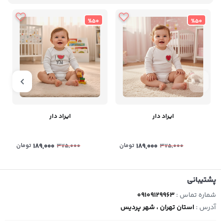
%50
%50
ایراد دار
ایراد دار
189,000
تومان
189,000
تومان
375,000
375,000
پشتیبانی
شماره تماس :
09109129963
آدرس :
استان تهران ، شهر پردیس