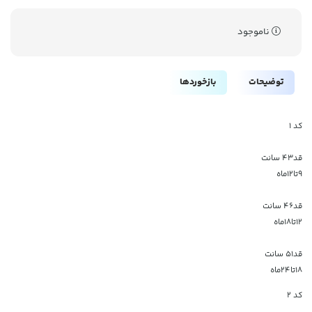
ناموجود
توضیحات
بازخوردها
کد ۱
قد۴۳ سانت
۹تا۱۲ماه
قد۴۶ سانت
۱۲تا۱۸ماه
قد۵۱ سانت
۱۸تا۲۴ماه
کد ۲