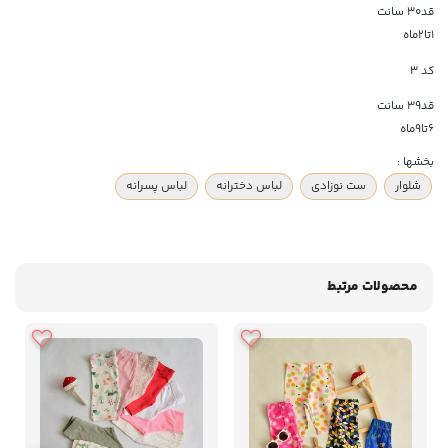
قد۳۰ سانت
۱تا۲ماه
کد ۳
قد۳۹ سانت
۶تا۹ماه
بخشها :
شلوار
ست نوزادی
لباس دخترانه
لباس پسرانه
محصولات مرتبط