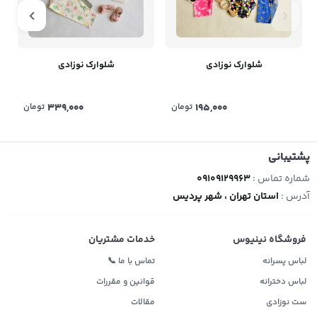
شلوارک نوزادی
شلوارک نوزادی
195,000
تومان
339,000
تومان
پشتیبانی
شماره تماس :
09109129963
آدرس :
استان تهران ، شهر پردیس
فروشگاه نینیوس
خدمات مشتریان
لباس پسرانه
تماس با ما 📞
لباس دخترانه
قوانین و مقررات
ست نوزادی
مقالات